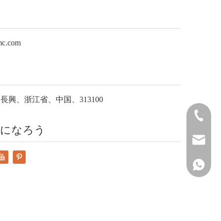
mc.com
 Ave.、長興、浙江省、中国、313100
+86-572-
ルになろう
sales@si
+861515