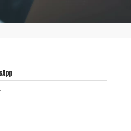
sApp
1
0